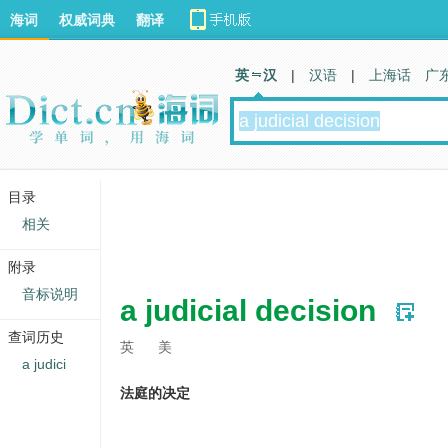
海词
权威词典
翻译
英 汉
|
汉语
|
上海话
广
目录
相关
附录
音标说明
a judicial decision
查词历史
英
美
a judici
法庭的决定