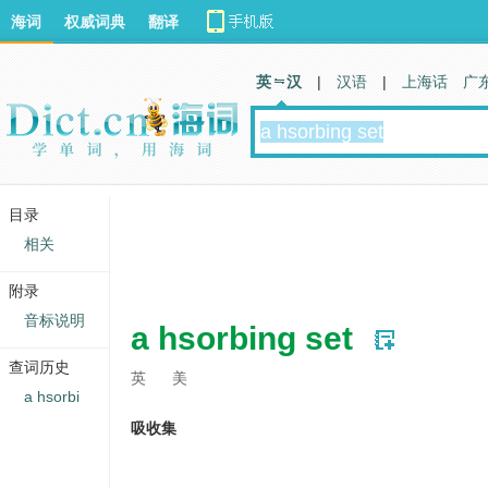
海词
权威词典
翻译
英 汉
|
汉语
|
上海话
广
目录
相关
附录
音标说明
a hsorbing set
查词历史
英
美
a hsorbi
吸收集