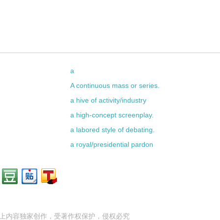
a
A continuous mass or series.
a hive of activity/industry
a high-concept screenplay.
a labored style of debating.
a royal/presidential pardon
上内容独家创作，受
著作权
保护，侵权必究