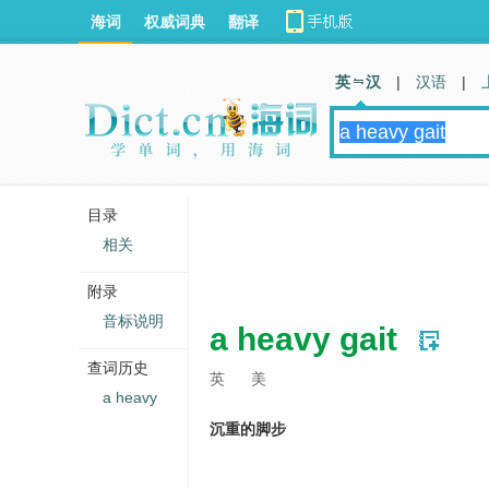
海词
权威词典
翻译
英 汉
|
汉语
|
目录
相关
附录
音标说明
a heavy gait
查词历史
英
美
a heavy
沉重的脚步