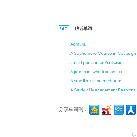
a heavy gait的相关资料：
临近单词
Aomura
A Sophomore Course in Codesign
a mild punishment/criticism
A journalist who freelances.
A stabilizer is needed here.
A Study of Management Fashions
分享单词到：
以