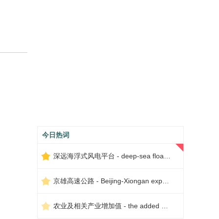
今日热词
深远海浮式风电平台 - deep-sea floating wind power platform
京雄高速公路 - Beijing-Xiongan expressway
农业及相关产业增加值 - the added value of agriculture and related industries