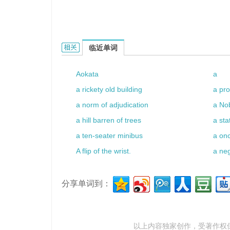
a heavy coat的相关资料：
临近单词
Aokata
a
a rickety old building
a pro
a norm of adjudication
a Nob
a hill barren of trees
a sta
a ten-seater minibus
a onc
A flip of the wrist.
a ne
分享单词到：
以上内容独家创作，受
著作权