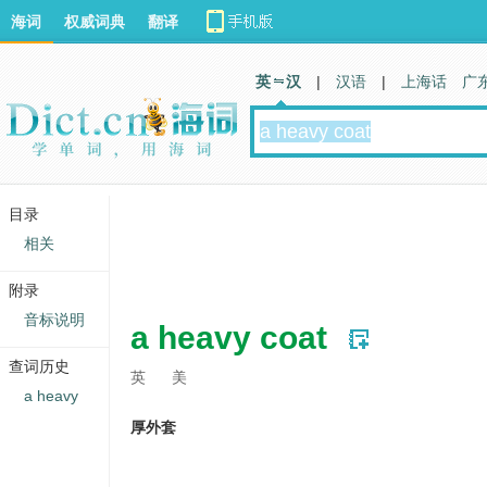
海词
权威词典
翻译
英 汉
|
汉语
|
上海话
广
目录
相关
附录
音标说明
a heavy coat
查词历史
英
美
a heavy
厚外套