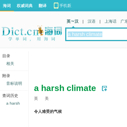
海词
权威词典
翻译
英 汉
|
汉语
|
上海话
广
目录
相关
附录
音标说明
a harsh climate
查词历史
英
美
a harsh
令人难受的气候