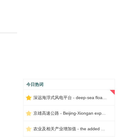
今日热词
深远海浮式风电平台 - deep-sea floating wind power platform
京雄高速公路 - Beijing-Xiongan expressway
农业及相关产业增加值 - the added value of agriculture and related industries