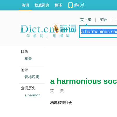
海词
权威词典
翻译
英 汉
|
汉语
|
目录
相关
附录
音标说明
a harmonious soci
查词历史
英
美
a harmon
构建和谐社会