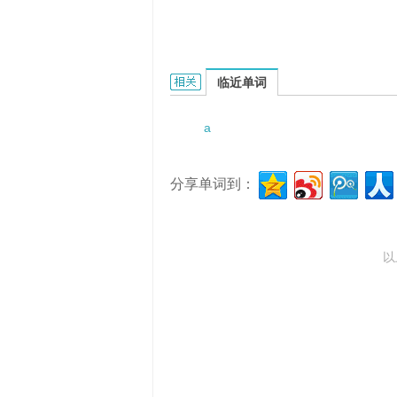
a harmonious society building的
临近单词
a
分享单词到：
以