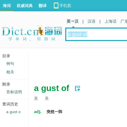
海词
权威词典
翻译
英 汉
|
汉语
|
上海话
广
目录
例句
相关
附录
a gust of
音标说明
英
美
查词历史
adj.
a gust o
突然一阵