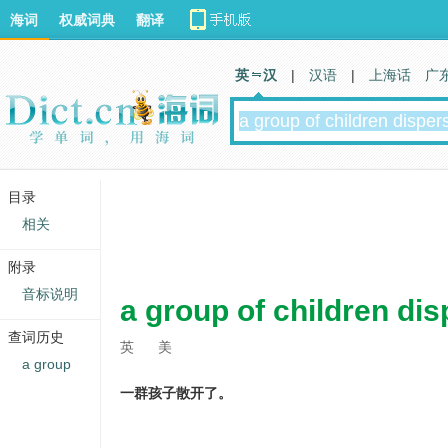
海词
权威词典
翻译
英 汉
|
汉语
|
上海话
广
目录
相关
附录
音标说明
a group of children di
查词历史
英
美
a group
一群孩子散开了。