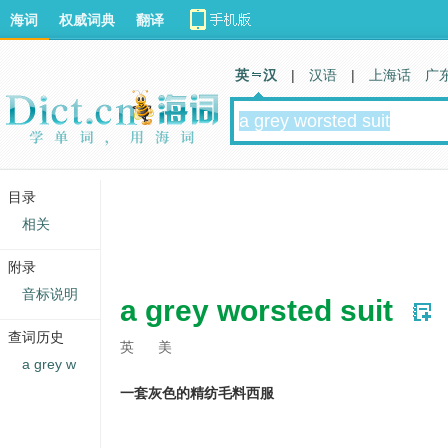
海词
权威词典
翻译
英 汉
|
汉语
|
上海话
广
目录
相关
附录
音标说明
a grey worsted suit
查词历史
英
美
a grey w
一套灰色的精纺毛料西服