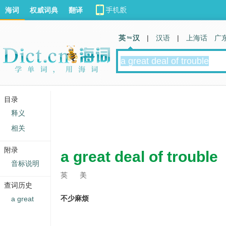
海词
权威词典
翻译
英 汉
|
汉语
|
上海话
广
目录
释义
相关
附录
a great deal of trouble
音标说明
英
美
查词历史
不少麻烦
a great