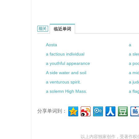
a grape hoe的相关资料：
临近单词
Aosta
a
a factious individual
a slen
a youthful appearance
a po
A side water and soil
a mi
a venturous spirit.
a jud
a solemn High Mass.
a fla
分享单词到：
以上内容独家创作，受
著作权