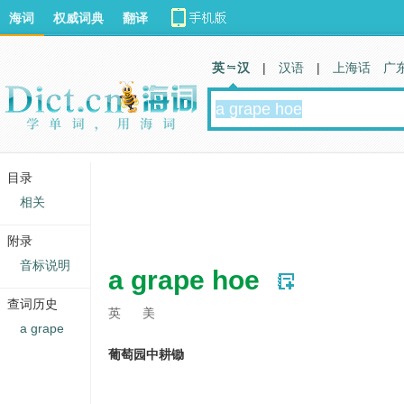
海词
权威词典
翻译
英 汉
|
汉语
|
上海话
广
目录
相关
附录
音标说明
a grape hoe
查词历史
英
美
a grape
葡萄园中耕锄