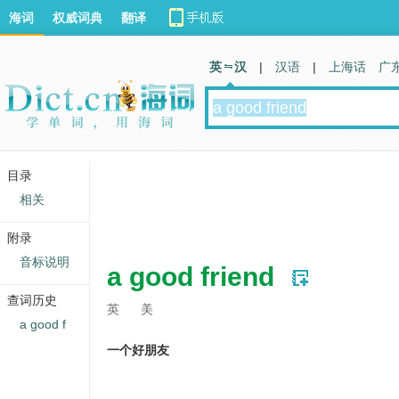
海词
权威词典
翻译
英 汉
|
汉语
|
上海话
广
目录
相关
附录
音标说明
a good friend
查词历史
英
美
a good f
一个好朋友