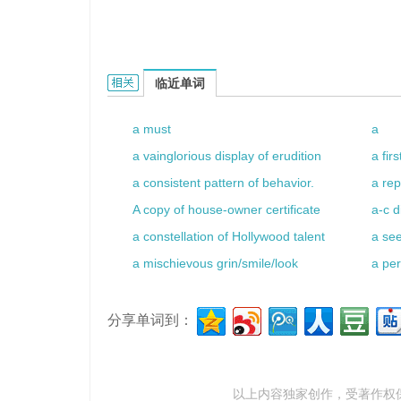
a good friend的相关资料：
临近单词
a must
a
a vainglorious display of erudition
a fir
a consistent pattern of behavior.
a re
A copy of house-owner certificate
a-c d
a constellation of Hollywood talent
a see
a mischievous grin/smile/look
a per
分享单词到：
以上内容独家创作，受
著作权