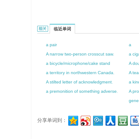
a good fencer的相关资料：
临近单词
a pair
a
A narrow two-person crosscut saw.
a cig
a bicycle/microphone/cake stand
A dou
a territory in northwestern Canada.
A tea
A stilted letter of acknowledgment.
a kin
a premonition of something adverse.
A pr
gene
分享单词到：