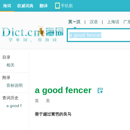
海词
权威词典
翻译
英 汉
|
汉语
|
上海话
广
目录
相关
附录
音标说明
a good fencer
查词历史
英
美
a good f
善于越过篱笆的良马