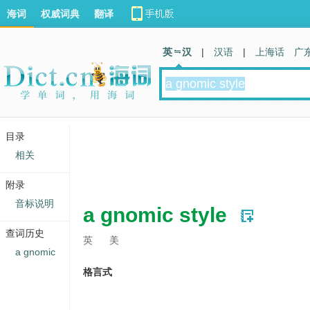
海词
权威词典
翻译
英 汉
|
汉语
|
上海话
广
目录
相关
附录
音标说明
a gnomic style
查词历史
英
美
a gnomic
格言式