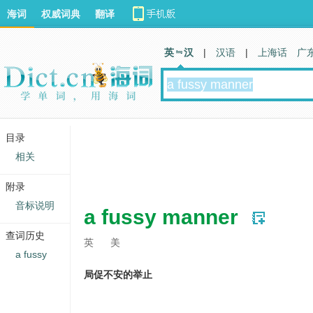
海词
权威词典
翻译
英 汉
|
汉语
|
上海话
广
目录
相关
附录
音标说明
a fussy manner
查词历史
英
美
a fussy
局促不安的举止