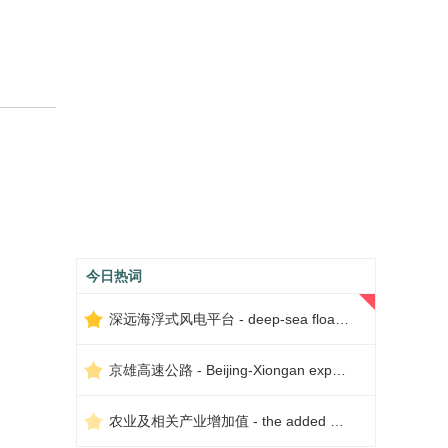
今日热词
深远海浮式风电平台 - deep-sea floating wind power platform
京雄高速公路 - Beijing-Xiongan expressway
农业及相关产业增加值 - the added value of agriculture and related industries