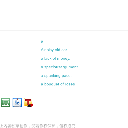
a
A noisy old car.
a lack of money.
a speciousargument
a spanking pace.
a bouquet of roses
上内容独家创作，受
著作权
保护，侵权必究