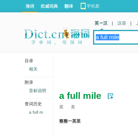
海词
权威词典
翻译
英 汉
|
汉语
|
目录
相关
附录
音标说明
a full mile
查词历史
英
美
a full m
整整一英里