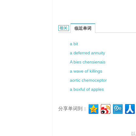
a full mile的相关资料：
临近单词
a bit
a deferred annuity
A bies chensienais
a wave of killings
aortic chemoceptor
a boxful of apples
分享单词到：
以