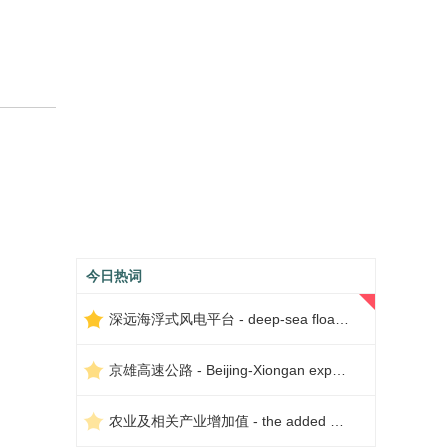
今日热词
深远海浮式风电平台 - deep-sea floating wind power platform
京雄高速公路 - Beijing-Xiongan expressway
农业及相关产业增加值 - the added value of agriculture and related industries