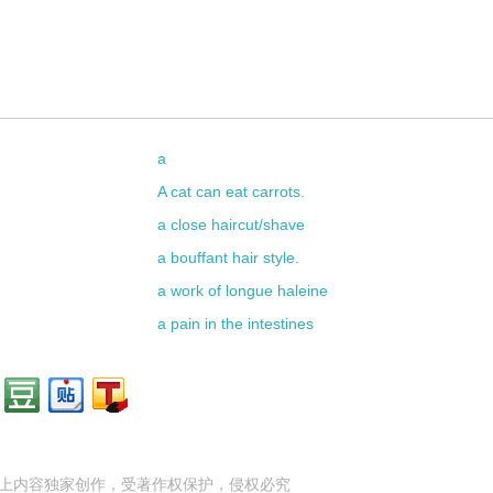
a
A cat can eat carrots.
a close haircut/shave
a bouffant hair style.
a work of longue haleine
a pain in the intestines
上内容独家创作，受
著作权
保护，侵权必究