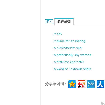
a free offer的相关资料：
临近单词
A-OK
A place for anchoring.
a picnic/tourist spot
a pathetically shy woman
a first-rate character
a word of unknown origin
分享单词到：
以