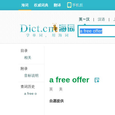
海词
权威词典
翻译
英 汉
|
汉语
|
目录
相关
附录
音标说明
a free offer
查词历史
英
美
a free o
自愿提供