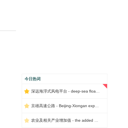
今日热词
深远海浮式风电平台 - deep-sea floating wind power platform
京雄高速公路 - Beijing-Xiongan expressway
农业及相关产业增加值 - the added value of agriculture and related industries