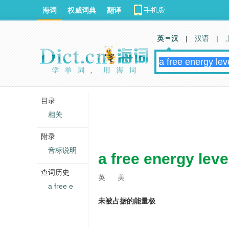
海词
权威词典
翻译
英 汉
|
汉语
|
目录
相关
附录
音标说明
a free energy leve
查词历史
英
美
a free e
未被占据的能量极