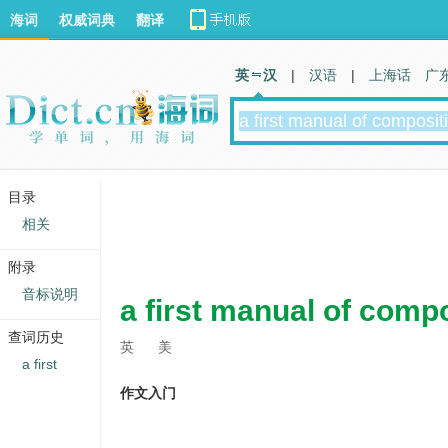
海词
权威词典
翻译
英 汉
|
汉语
|
上海话
广
目录
相关
附录
音标说明
a first manual of comp
查词历史
英
美
a first
作文入门