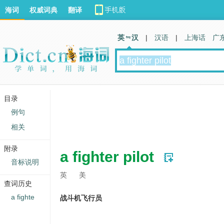
海词
权威词典
翻译
英 汉
|
汉语
|
上海话
广
目录
例句
相关
附录
a fighter pilot
音标说明
英
美
查词历史
a fighte
战斗机飞行员