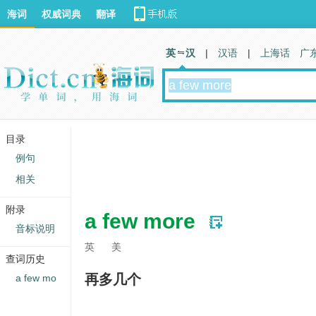
海词
权威词典
翻译
英 汉
|
汉语
|
上海话
广
目录
例句
相关
附录
a few more
音标说明
英
美
查词历史
再多几个
a few mo