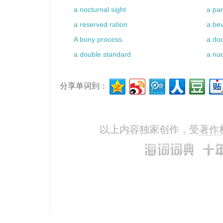
a nocturnal sight
a pa
再过几天，这家公司就将濒临破
a reserved ration
a bev
A few more years will mellow th
A bony process.
a doc
再过几年这酒就会香醇。
a double standard
a nu
A few more traveller's cheques
holiday.
分享单词到：
多带几张旅行支票，度假时会有
以上内容独家创作，受
著作