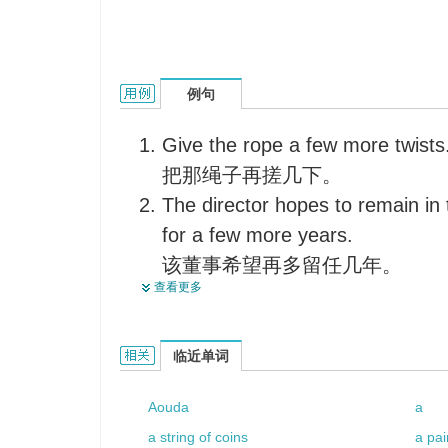
a few more的用法和样例：
例句
Give the rope a few more twists
把那绳子再搓几下。
The director hopes to remain in t
for a few more years.
该董事希望再多留任几年。
查看更多
It's a matter of a few more miles,
最多再有几英里，也不过如此。
Wet weather may continue for a
a few more的相关资料：
临近单词
多雨的天气可能还要持续好几天
Aouda
a
A few more days, and the compan
a string of coins
a pai
bankruptcy.