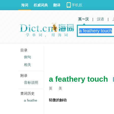
海词
权威词典
翻译
英 汉
|
汉语
|
目录
例句
相关
附录
a feathery touch
音标说明
英
美
查词历史
轻微的触动
a feathe