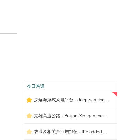
今日热词
深远海浮式风电平台 - deep-sea floating wind power platform
京雄高速公路 - Beijing-Xiongan expressway
农业及相关产业增加值 - the added value of agriculture and related industries