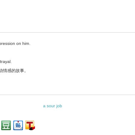
mpression on him.
trayal.
动情感的故事。
a sour job