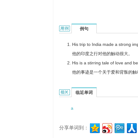
a feathery touch的用法和样例：
例句
His trip to India made a strong i
他的印度之行对他的触动很大。
His is a stirring tale of love and be
他的事迹是一个关于爱和背叛的触
a feathery touch的相关资料：
临近单词
a
分享单词到：