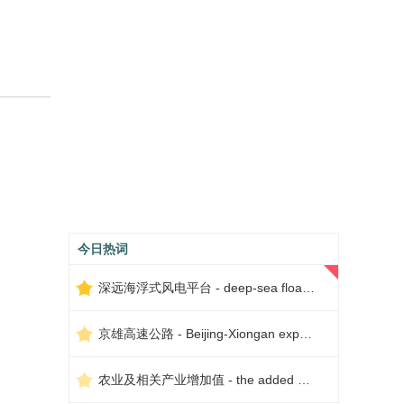
今日热词
深远海浮式风电平台 - deep-sea floating wind power platform
京雄高速公路 - Beijing-Xiongan expressway
农业及相关产业增加值 - the added value of agriculture and related industries