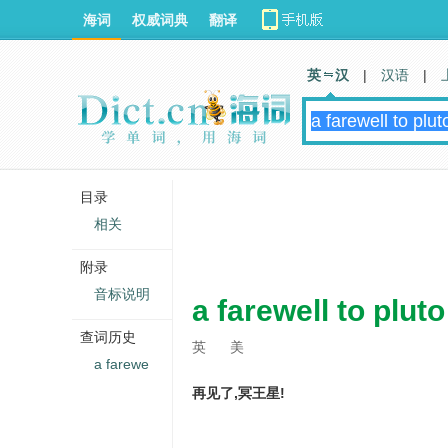
海词
权威词典
翻译
英 汉
|
汉语
|
目录
相关
附录
音标说明
a farewell to pluto
查词历史
英
美
a farewe
再见了,冥王星!