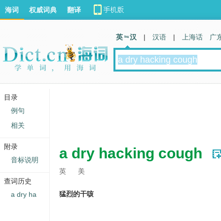
海词
权威词典
翻译
英 汉
|
汉语
|
上海话
广
目录
例句
相关
附录
a dry hacking cough
音标说明
英
美
查词历史
猛烈的干咳
a dry ha