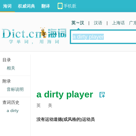
海词
权威词典
翻译
英 汉
|
汉语
|
上海话
广
目录
相关
附录
音标说明
a dirty player
查词历史
英
美
a dirty
没有运动道德(或风格的)运动员