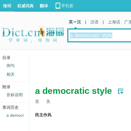
海词
权威词典
翻译
英 汉
|
汉语
|
上海话
广
目录
例句
相关
附录
a democratic style
音标说明
英
美
查词历史
民主作风
a democr