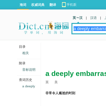
海词
权威词典
翻译
英 汉
|
汉语
|
目录
相关
附录
音标说明
a deeply embarr
查词历史
英
美
a deeply
非常令人尴尬的时刻