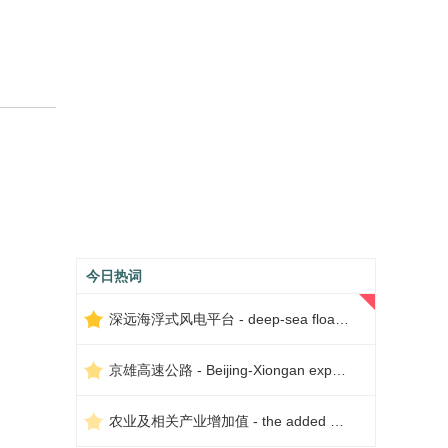
今日热词
深远海浮式风电平台 - deep-sea floating wind power platform
京雄高速公路 - Beijing-Xiongan expressway
农业及相关产业增加值 - the added value of agriculture and related industries