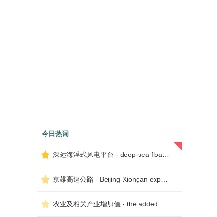
今日热词
深远海浮式风电平台 - deep-sea floating wind power platform
京雄高速公路 - Beijing-Xiongan expressway
农业及相关产业增加值 - the added value of agriculture and related industries