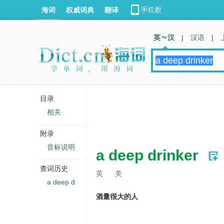
海词
权威词典
翻译
英 汉
|
汉语
|
目录
相关
附录
音标说明
a deep drinker
查词历史
英
美
a deep d
酒量很大的人