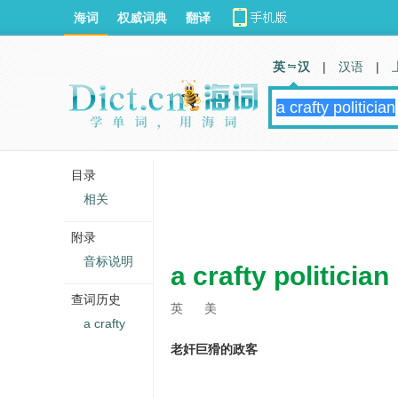
海词
权威词典
翻译
英 汉
|
汉语
|
目录
相关
附录
音标说明
a crafty politician
查词历史
英
美
a crafty
老奸巨猾的政客