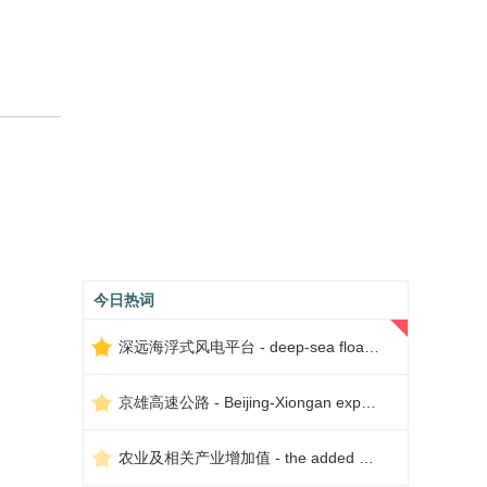
今日热词
深远海浮式风电平台 - deep-sea floating wind power platform
京雄高速公路 - Beijing-Xiongan expressway
农业及相关产业增加值 - the added value of agriculture and related industries