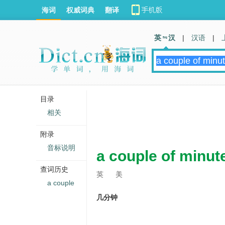
海词
权威词典
翻译
英 汉
|
汉语
|
目录
相关
附录
音标说明
a couple of minut
查词历史
英
美
a couple
几分钟