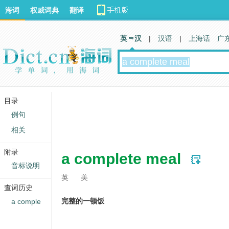
海词
权威词典
翻译
英 汉
|
汉语
|
上海话
广
目录
例句
相关
附录
a complete meal
音标说明
英
美
查词历史
完整的一顿饭
a comple