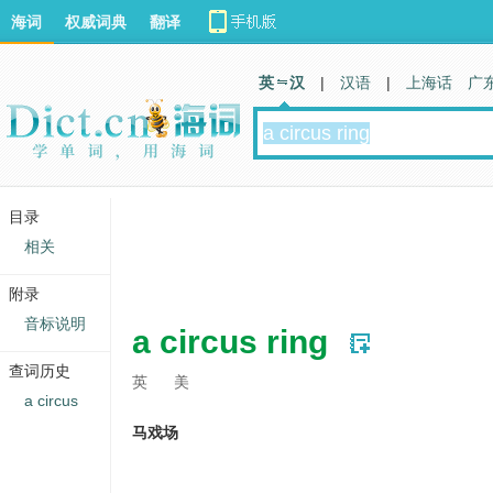
海词
权威词典
翻译
英 汉
|
汉语
|
上海话
广
目录
相关
附录
音标说明
a circus ring
查词历史
英
美
a circus
马戏场