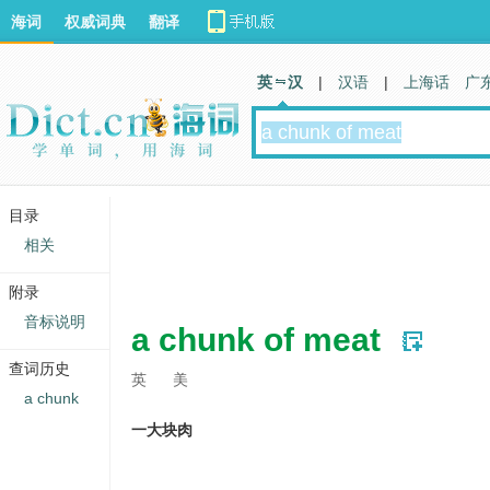
海词
权威词典
翻译
英 汉
|
汉语
|
上海话
广
目录
相关
附录
音标说明
a chunk of meat
查词历史
英
美
a chunk
一大块肉