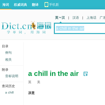
海词
权威词典
翻译
英 汉
|
汉语
|
上海话
广
目录
例句
相关
附录
a chill in the air
音标说明
英
美
查词历史
a chill
凉意