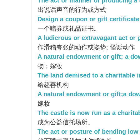
The act or manner of producing a
出说话声音的行为或方式
Design a coupon or gift certificat
一个赠券或礼品证书。
A ludicrous or extravagant act or 
作滑稽夸张的动作或姿势; 怪诞动作
A natural endowment or gift; a do
物；嫁妆
The land demised to a charitable i
给慈善机构
A natural endowment or gift;a dow
嫁妆
The castle is now run as a charitab
成为公益信托场所。
The act or posture of bending low