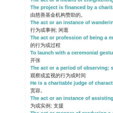
The project is financed by a charit
由慈善基金机构赞助的。
The act or an instance of wandering
行为或事例; 闲逛
The act or profession of being a m
的行为或过程
To launch with a ceremonial gestur
开张
The act or a period of observing; 
观察或监视的行为或时间
He is a charitable judge of charact
宽容。
The act or an instance of assisting
为或实例; 支援