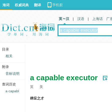
海词
权威词典
翻译
英 汉
|
汉语
|
上海话
广
目录
相关
附录
音标说明
a capable executor
查词历史
英
美
a capabl
肆应之才