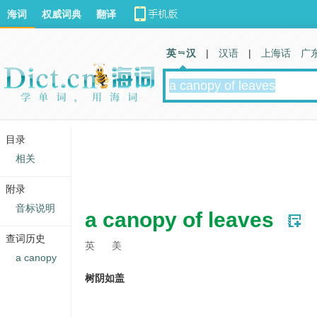
海词
权威词典
翻译
英 汉
|
汉语
|
上海话
广
目录
相关
附录
音标说明
a canopy of leaves
查词历史
英
美
a canopy
树阴如盖