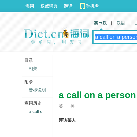
海词
权威词典
翻译
英 汉
|
汉语
|
目录
相关
附录
音标说明
a call on a person
查词历史
英
美
a call o
拜访某人