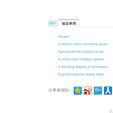
a butch woman的相关资料：
临近单词
Aoujan
a sixteen track recording studio
A practical line control circuit
A cactus that radiates spines.
a dazzling display of acrobatics
A good medicine tasets bitter.
分享单词到：
以