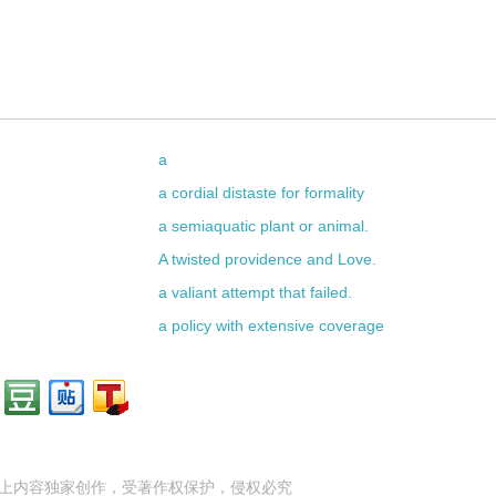
a
a cordial distaste for formality
a semiaquatic plant or animal.
A twisted providence and Love.
a valiant attempt that failed.
a policy with extensive coverage
上内容独家创作，受
著作权
保护，侵权必究