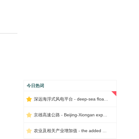
今日热词
深远海浮式风电平台 - deep-sea floating wind power platform
京雄高速公路 - Beijing-Xiongan expressway
农业及相关产业增加值 - the added value of agriculture and related industries