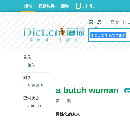
海词
权威词典
翻译
英 汉
|
汉语
|
目录
相关
附录
音标说明
a butch woman
查词历史
英
美
a butch
男性化的女人