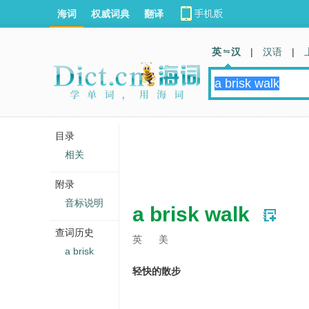
海词
权威词典
翻译
英 汉
|
汉语
|
目录
相关
附录
音标说明
a brisk walk
查词历史
英
美
a brisk
轻快的散步