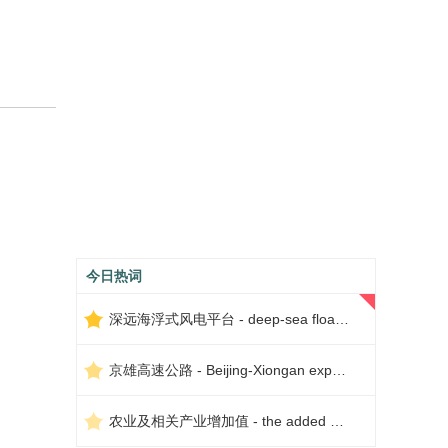
今日热词
深远海浮式风电平台 - deep-sea floating wind power platform
京雄高速公路 - Beijing-Xiongan expressway
农业及相关产业增加值 - the added value of agriculture and related industries