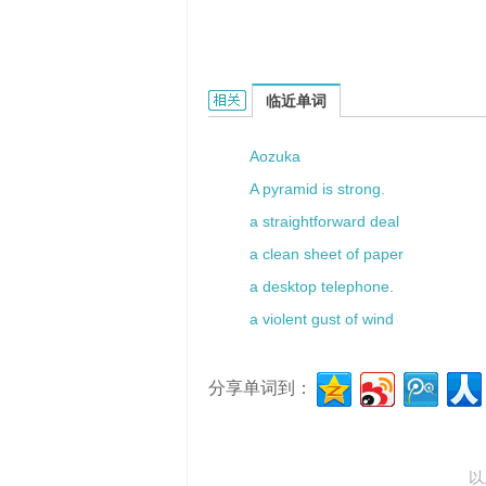
a brisk walk的相关资料：
临近单词
Aozuka
A pyramid is strong.
a straightforward deal
a clean sheet of paper
a desktop telephone.
a violent gust of wind
分享单词到：
以