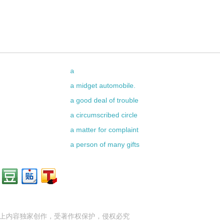
a
a midget automobile.
a good deal of trouble
a circumscribed circle
a matter for complaint
a person of many gifts
上内容独家创作，受
著作权
保护，侵权必究