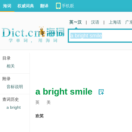
海词
权威词典
翻译
英 汉
|
汉语
|
上海话
广
目录
相关
附录
音标说明
a bright smile
查词历史
英
美
a bright
欢笑