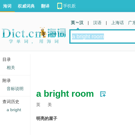
海词
权威词典
翻译
英 汉
|
汉语
|
上海话
广
目录
相关
附录
音标说明
a bright room
查词历史
英
美
a bright
明亮的屋子