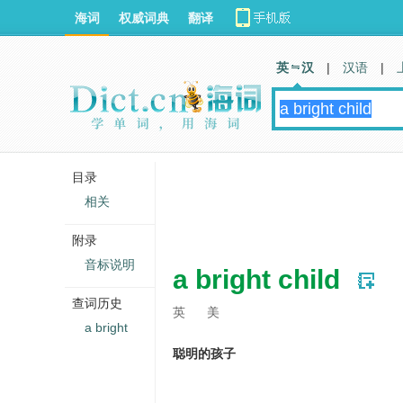
海词
权威词典
翻译
英 汉
|
汉语
|
目录
相关
附录
音标说明
a bright child
查词历史
英
美
a bright
聪明的孩子