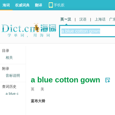
海词
权威词典
翻译
英 汉
|
汉语
|
上海话
广
目录
相关
附录
音标说明
a blue cotton gown
查词历史
英
美
a blue c
蓝布大褂