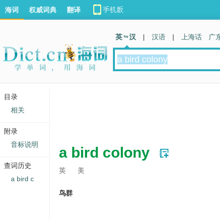
海词
权威词典
翻译
英 汉
|
汉语
|
上海话
广
目录
相关
附录
音标说明
a bird colony
查词历史
英
美
a bird c
鸟群