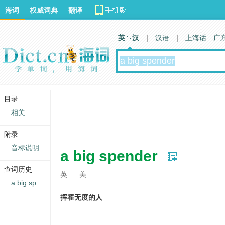
海词
权威词典
翻译
英 汉
|
汉语
|
上海话
广
目录
相关
附录
音标说明
a big spender
查词历史
英
美
a big sp
挥霍无度的人