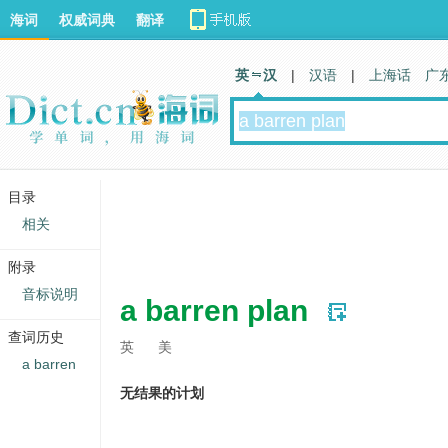
海词
权威词典
翻译
英 汉
|
汉语
|
上海话
广
目录
相关
附录
音标说明
a barren plan
查词历史
英
美
a barren
无结果的计划