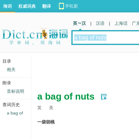
海词
权威词典
翻译
英 汉
|
汉语
|
上海话
广
目录
相关
附录
音标说明
a bag of nuts
查词历史
英
美
a bag of
一袋胡桃