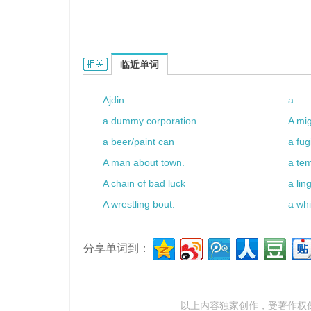
a bad storm的相关资料：
临近单词
Ajdin
a
a dummy corporation
A mig
a beer/paint can
a fug
A man about town.
a te
A chain of bad luck
a lin
A wrestling bout.
a whi
分享单词到：
以上内容独家创作，受
著作权