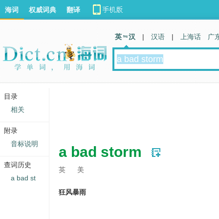
海词
权威词典
翻译
英 汉
|
汉语
|
上海话
广
目录
相关
附录
音标说明
a bad storm
查词历史
英
美
a bad st
狂风暴雨