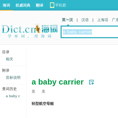
海词
权威词典
翻译
英 汉
|
汉语
|
上海话
广
目录
相关
附录
音标说明
a baby carrier
查词历史
英
美
a baby c
轻型航空母舰